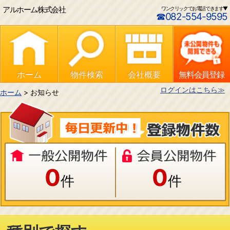
アルホーム株式会社
ワンクリックでお電話できます▼
☎082-554-9595
ホーム
物件検索
会社概要
無料会員登録
ログインはこちら≫
ホーム
> お知らせ
0
0
件
件