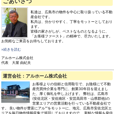
ごあいさつ
私達は、広島市の物件を中心に取り扱っている不動
産会社です。
私共は、分かりやすく、丁寧をモットーとしており
ます。
皆様の家さがしが、ベストなものとなるように、
「お客様ファースト」の精神で、尽力いたします。
お気軽なご来店をお待ちしております。
»続きを読む
アルホーム株式会社
代表 大屋 由紀夫
運営会社：アルホーム株式会社
お客様よりの信頼と信用取引で、お陰様にて不動
産売買仲介業を専門に、創業30年目を迎えまし
た、厚く御礼を申し上げます。 弊社は、広島市
(安佐北区・安佐南区・安芸高田市・山県郡他)の
営業エリアの営業活動を行っている不動産会社で
す。 良い物件が豊富にアル””をモットーに、地元、広島市安佐北区エ
リアを毎日物件情報収集で巡回しておりますので、 新鮮な情報を発信